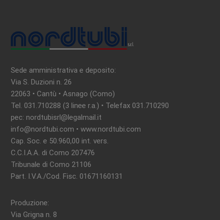
Sede amministrativa e deposito:
Via S. Duzioni n. 26
22063 • Cantù • Asnago (Como)
Tel. 031.710288 (3 linee r.a.) • Telefax 031.710290
pec: nordtubisrl@legalmail.it
info@nordtubi.com • www.nordtubi.com
Cap. Soc. e 50.960,00 int. vers.
C.C.I.A.A. di Como 207476
Tribunale di Como 21106
Part. I.V.A./Cod. Fisc. 01671160131
Produzione:
Via Grigna n. 8