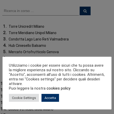
N
C
C
a
e
e
r
r
c
v
a
c
Torre Unicredit Milano
a
Torre Meridiano Unipol Milano
i
:
Condotta Lago Lario Reti Valmadrera
Hub Ciniesello Balsamo
g
Mercato Ortofrutticolo Genova
a
Viadotti Cossi Morbegno
City Life – Libeskind Milano
Utilizziamo i cookie per essere sicuri che tu possa avere
z
la migliore esperienza sul nostro sito. Cliccando su
ENI – NUOVA SEDE
"Accetto", acconsenti all'uso di tutti i cookies. Altrimenti,
Viadotto Monte Fossano
entra nei "Cookies settings" per decidere quali desideri
i
attivare.
Viadotto Interstrade - TO-SV
Puoi leggere la nostra
cookies policy
Hotel Colleoni
o
City Life Residenziale
Cookie Settings
Accetta
Esselunga via Piave Genova
n
Bosco Verticale Isola Milano