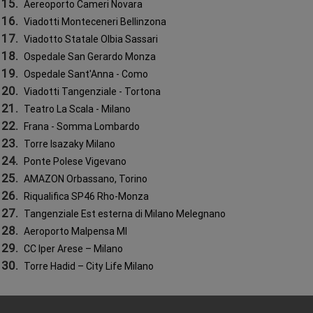
e
Aereoporto Cameri Novara
Viadotti Monteceneri Bellinzona
a
Viadotto Statale Olbia Sassari
Ospedale San Gerardo Monza
r
Ospedale Sant'Anna - Como
Viadotti Tangenziale - Tortona
t
Teatro La Scala - Milano
Frana - Somma Lombardo
i
Torre Isazaky Milano
c
Ponte Polese Vigevano
AMAZON Orbassano, Torino
o
Riqualifica SP46 Rho-Monza
Tangenziale Est esterna di Milano Melegnano
l
Aeroporto Malpensa MI
CC Iper Arese – Milano
i
Torre Hadid – City Life Milano