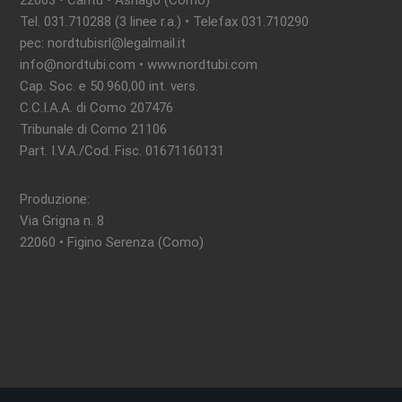
22063 • Cantù • Asnago (Como)
Tel. 031.710288 (3 linee r.a.) • Telefax 031.710290
pec: nordtubisrl@legalmail.it
info@nordtubi.com • www.nordtubi.com
Cap. Soc. e 50.960,00 int. vers.
C.C.I.A.A. di Como 207476
Tribunale di Como 21106
Part. I.V.A./Cod. Fisc. 01671160131
Produzione:
Via Grigna n. 8
22060 • Figino Serenza (Como)