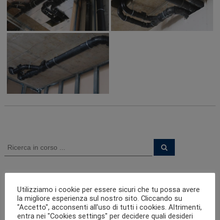
N
C
C
a
e
e
r
r
c
v
a
c
Torre Unicredit Milano
a
Utilizziamo i cookie per essere sicuri che tu possa avere
Torre Meridiano Unipol Milano
i
:
la migliore esperienza sul nostro sito. Cliccando su
Condotta Lago Lario Reti Valmadrera
"Accetto", acconsenti all'uso di tutti i cookies. Altrimenti,
Hub Ciniesello Balsamo
g
entra nei "Cookies settings" per decidere quali desideri