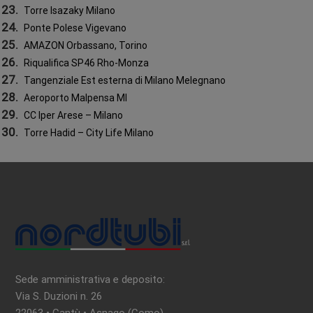
i
Torre Isazaky Milano
c
Ponte Polese Vigevano
AMAZON Orbassano, Torino
o
Riqualifica SP46 Rho-Monza
Tangenziale Est esterna di Milano Melegnano
l
Aeroporto Malpensa MI
CC Iper Arese – Milano
i
Torre Hadid – City Life Milano
Sede amministrativa e deposito:
Via S. Duzioni n. 26