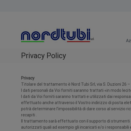
S
a
N
T
l
o
u
t
b
a
r
i
a
d
r
l
Az
T
a
c
u
c
o
Privacy Policy
b
c
n
i
o
t
r
e
d
n
Privacy
i
u
Titolare del trattamento è Nord Tubi Srl, via S. Duzioni 26 
e
t
I dati personali da Voi forniti saranno trattati «in modo 
d
o
I dati da Voi forniti saranno trattati e utilizzati dai respon
i
effettuato anche attraverso il Vostro indirizzo di posta elettr
l
potrà determinare l’impossibilità di dare corso al servizio 
i
recapiti .
z
Il trattamento sarà effettuato con il supporto di strumenti 
i
autorizzati quali ad esempio gli incaricati e/o i responsabili