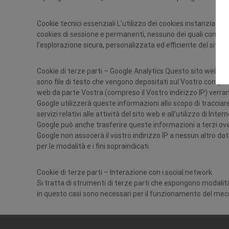
Cookie tecnici essenziali L’utilizzo dei cookies instanziati 
cookies di sessione e permanenti, nessuno dei quali contiene
l’esplorazione sicura, personalizzata ed efficiente del sito.
Cookie di terze parti – Google Analytics Questo sito web utili
sono file di testo che vengono depositati sul Vostro computer
web da parte Vostra (compreso il Vostro indirizzo IP) verran
Google utilizzerà queste informazioni allo scopo di tracciare 
servizi relativi alle attività del sito web e all’utilizzo di Intern
Google può anche trasferire queste informazioni a terzi ove 
Google non assocerà il vostro indirizzo IP a nessun altro da
per le modalità e i fini sopraindicati.
Cookie di terze parti – Interazione con i social network
Si tratta di strumenti di terze parti che espongono modalità
in questo casi sono necessari per il funzionamento del mec