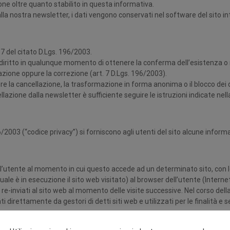
one oltre quanto stabilito in questa informativa.
 alla nostra newsletter, i dati vengono conservati nel software del sito in
o 7 del citato D.Lgs. 196/2003.
il diritto in qualunque momento di ottenere la conferma dell’esistenza o m
azione oppure la correzione (art. 7 D.Lgs. 196/2003).
ere la cancellazione, la trasformazione in forma anonima o il blocco dei da
llazione dalla newsletter è sufficiente seguire le istruzioni indicate nel
/2003 (“codice privacy”) si forniscono agli utenti del sito alcune informaz
dell’utente al momento in cui questo accede ad un determinato sito, con
uale è in esecuzione il sito web visitato) al browser dell’utente (Interne
e-inviati al sito web al momento delle visite successive. Nel corso del
ati direttamente da gestori di detti siti web e utilizzati per le finalità e 
: “Cookie tecnici essenziali” e “Cookie di terze parti”.