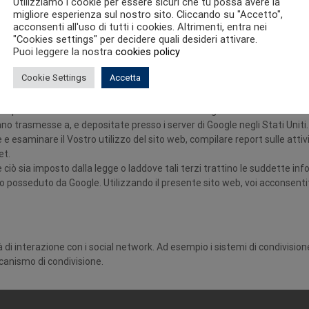
Utilizziamo i cookie per essere sicuri che tu possa avere la
migliore esperienza sul nostro sito. Cliccando su "Accetto",
acconsenti all'uso di tutti i cookies. Altrimenti, entra nei
da questo sito web è di tipo strettamente “tecnico”, secondo quanto previ
"Cookies settings" per decidere quali desideri attivare.
 informazioni di carattere personale. Il loro utilizzo è strettamente lim
Puoi leggere la nostra
cookies policy
Cookie Settings
Accetta
zza inoltre Google Analytics, un servizio di analisi web fornito da Google
 per consentire al sito web di analizzare come gli utenti utilizzano il si
no trasmesse a, e depositate presso i server di Google negli Stati Uniti.
e esaminare il Vostro utilizzo del sito web, compilare report sulle attivit
et.
ciò sia imposto dalla legge o laddove tali terzi trattino le suddette inf
to posseduto da Google. Utilizzando il presente sito web, voi acconsenti
 di interazione con i social network. Ad esempio i sistemi di condivisio
canismo di condivisione.