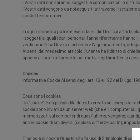
a
I Vostri dati non saranno soggetti a comunicazioni o diffusi
p
I Vostri dati vengono da noi acquisiti attraverso l’iscrizione
v
suddette normative.
c
f
In ogni momento potrete esercitare i diritti di cui all’articol
o
I soggetti ai quali i dati personali fanno riferimento hanno 
g
verificarne l’esattezza o richiedere l’aggiornamento, integr
n
Ai sensi del medesimo articolo, l’utente ha il diritto di chied
a
opporsi al loro trattamento per motivi legittimi. Per la cance
t
u
r
Cookies
a
Informativa Cookie Ai sensi degli art. 13 e 122 del D. Lgs. 196
s
c
Cosa sono i cookies
a
Un “cookie” è un piccolo file di testo creato sul computer 
r
cookie sono inviati da un server web (che è il computer sul q
i
memorizzati sul computer di quest’ultimo; vengono, quindi, r
c
anche cookie di siti diversi (cookies di “terze parti”), impost
h
i
Tipologie di cookie Questo sito fa uso di 2 tipologie di cookie