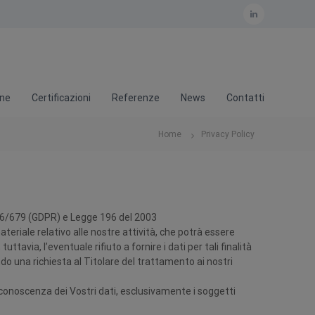
L
i
n
k
one
Certificazioni
Referenze
News
Contatti
e
d
Home
Privacy Policy
i
n
016/679 (GDPR) e Legge 196 del 2003
ateriale relativo alle nostre attività, che potrà essere
tavia, l’eventuale rifiuto a fornire i dati per tali finalità
do una richiesta al Titolare del trattamento ai nostri
 conoscenza dei Vostri dati, esclusivamente i soggetti