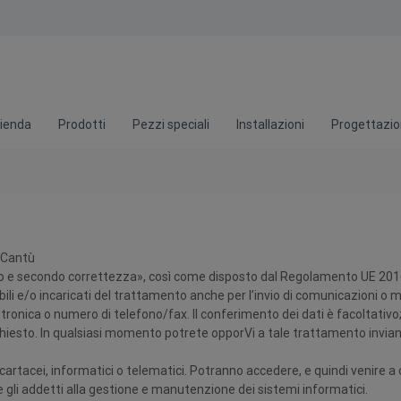
ienda
Prodotti
Pezzi speciali
Installazioni
Progettazi
– Cantù
lecito e secondo correttezza», così come disposto dal Regolamento UE 2
sabili e/o incaricati del trattamento anche per l’invio di comunicazioni o m
onica o numero di telefono/fax. Il conferimento dei dati è facoltativo; tut
richiesto. In qualsiasi momento potrete opporVi a tale trattamento invian
cartacei, informatici o telematici. Potranno accedere, e quindi venire a
 e gli addetti alla gestione e manutenzione dei sistemi informatici.