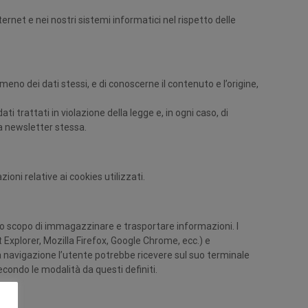
ternet e nei nostri sistemi informatici nel rispetto delle
eno dei dati stessi, e di conoscerne il contenuto e l’origine,
ti trattati in violazione della legge e, in ogni caso, di
la newsletter stessa.
ioni relative ai cookies utilizzati.
 lo scopo di immagazzinare e trasportare informazioni. I
t Explorer, Mozilla Firefox, Google Chrome, ecc.) e
la navigazione l’utente potrebbe ricevere sul suo terminale
secondo le modalità da questi definiti.