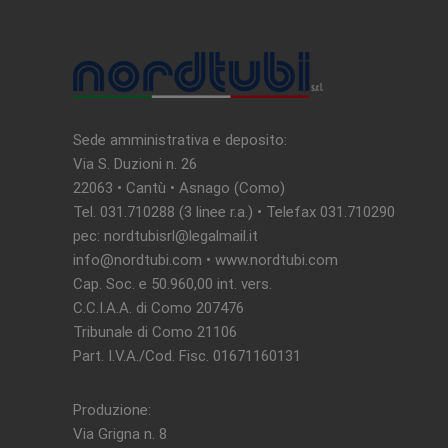
Sede amministrativa e deposito:
Via S. Duzioni n. 26
22063 • Cantù • Asnago (Como)
Tel. 031.710288 (3 linee r.a.) • Telefax 031.710290
pec: nordtubisrl@legalmail.it
info@nordtubi.com • www.nordtubi.com
Cap. Soc. e 50.960,00 int. vers.
C.C.I.A.A. di Como 207476
Tribunale di Como 21106
Part. I.V.A./Cod. Fisc. 01671160131
Produzione:
Via Grigna n. 8