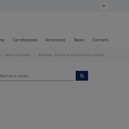
L
i
n
k
one
Certificazioni
Referenze
News
Contatti
e
d
Senza categoria
Nordtubi, 35 anni di innovazione e qualità
i
n
C
e
r
c
a