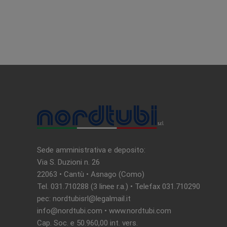
N
a
v
i
g
Sede amministrativa e deposito:
Via S. Duzioni n. 26
a
22063 • Cantù • Asnago (Como)
Tel. 031.710288 (3 linee r.a.) • Telefax 031.710290
z
pec: nordtubisrl@legalmail.it
info@nordtubi.com • www.nordtubi.com
i
Cap. Soc. e 50.960,00 int. vers.