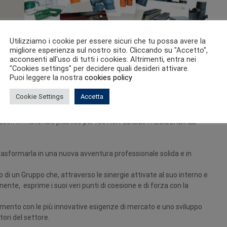
Utilizziamo i cookie per essere sicuri che tu possa avere la
migliore esperienza sul nostro sito. Cliccando su "Accetto",
acconsenti all'uso di tutti i cookies. Altrimenti, entra nei
"Cookies settings" per decidere quali desideri attivare.
Puoi leggere la nostra
cookies policy
Cookie Settings
Accetta
a industriale adottata da due soci con comprovata esperienza nel
sori in materiale plastico per i settori: EDILIZIA RESIDENZIALE
rasformarla in una nuova avventura professionale solida e in
o di un Gruppo che, attraverso le sinergie attivate al suo interno e
te, esprime i suoi veri punti di coesione e di forza con la
imento con le più innovative esigenze di mercato e uno sviluppo
tori del settore.