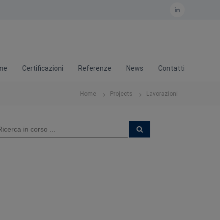
L
i
n
k
one
Certificazioni
Referenze
News
Contatti
e
d
Home
Projects
Lavorazioni
i
n
C
e
r
c
a