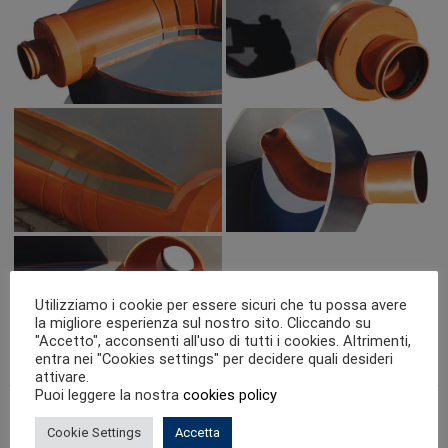
o
g
n
a
t
u
r
a
s
c
a
r
i
c
h
i
Utilizziamo i cookie per essere sicuri che tu possa avere
la migliore esperienza sul nostro sito. Cliccando su
"Accetto", acconsenti all'uso di tutti i cookies. Altrimenti,
entra nei "Cookies settings" per decidere quali desideri
attivare.
Puoi leggere la nostra
cookies policy
N
Cookie Settings
Accetta